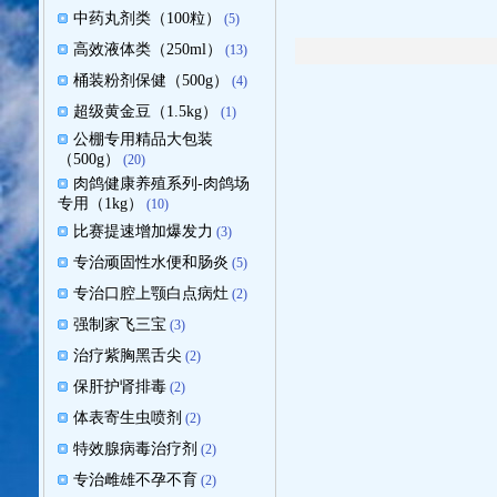
中药丸剂类（100粒）
(5)
高效液体类（250ml）
(13)
桶装粉剂保健（500g）
(4)
超级黄金豆（1.5kg）
(1)
公棚专用精品大包装
（500g）
(20)
肉鸽健康养殖系列-肉鸽场
专用（1kg）
(10)
比赛提速增加爆发力
(3)
专治顽固性水便和肠炎
(5)
专治口腔上颚白点病灶
(2)
强制家飞三宝
(3)
治疗紫胸黑舌尖
(2)
保肝护肾排毒
(2)
体表寄生虫喷剂
(2)
特效腺病毒治疗剂
(2)
专治雌雄不孕不育
(2)