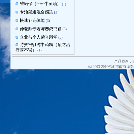
维诺保（99%牛至油）
(1)
专治疑难混合感染
(2)
快速补充体能
(3)
仲老师专著与赛鸽书籍
(3)
企业与个人荣誉殿堂
(3)
特效7合1纯中药粉（预防治
疗两不误）
(1)
产品咨询，
Ⓒ 2003-2016佛山市南