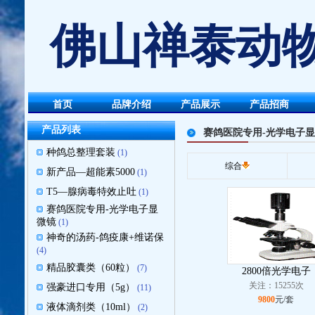
佛山禅泰动物
首页
品牌介绍
产品展示
产品招商
产品列表
赛鸽医院专用-光学电子
种鸽总整理套装
(1)
综合
新产品—超能素5000
(1)
T5—腺病毒特效止吐
(1)
赛鸽医院专用-光学电子显
微镜
(1)
神奇的汤药-鸽疫康+维诺保
(4)
精品胶囊类（60粒）
(7)
2800倍光学电子
关注：15255次
强豪进口专用（5g）
(11)
9800
元/套
液体滴剂类（10ml）
(2)