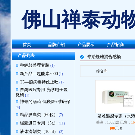
佛山禅泰动物
首页
品牌介绍
产品展示
产品招商
产品列表
专治疑难混合感染
种鸽总整理套装
(1)
综合
新产品—超能素5000
(1)
T5—腺病毒特效止吐
(1)
赛鸽医院专用-光学电子显
微镜
(1)
神奇的汤药-鸽疫康+维诺保
(4)
精品胶囊类（60粒）
(7)
疑难混感专家（水
关注：13551次
已售：
16
强豪进口专用（5g）
(11)
100
元/盒
液体滴剂类（10ml）
(2)