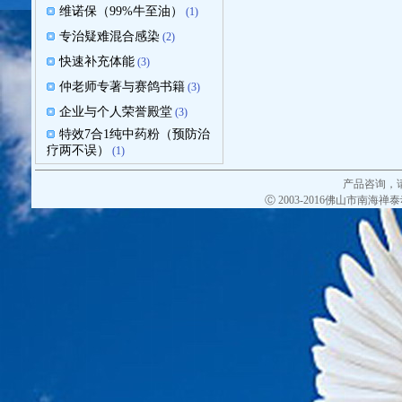
维诺保（99%牛至油）
(1)
专治疑难混合感染
(2)
快速补充体能
(3)
仲老师专著与赛鸽书籍
(3)
企业与个人荣誉殿堂
(3)
特效7合1纯中药粉（预防治
疗两不误）
(1)
产品咨询，
Ⓒ 2003-2016佛山市南