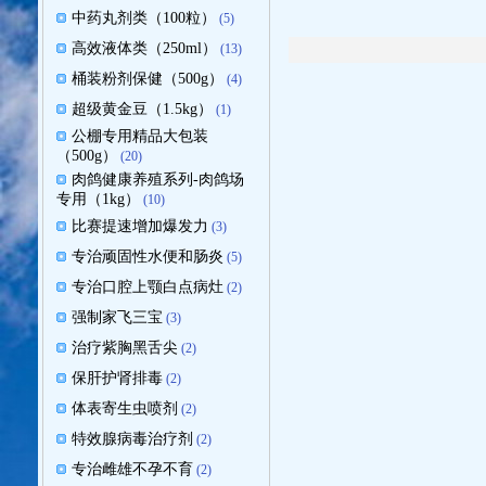
中药丸剂类（100粒）
(5)
高效液体类（250ml）
(13)
桶装粉剂保健（500g）
(4)
超级黄金豆（1.5kg）
(1)
公棚专用精品大包装
（500g）
(20)
肉鸽健康养殖系列-肉鸽场
专用（1kg）
(10)
比赛提速增加爆发力
(3)
专治顽固性水便和肠炎
(5)
专治口腔上颚白点病灶
(2)
强制家飞三宝
(3)
治疗紫胸黑舌尖
(2)
保肝护肾排毒
(2)
体表寄生虫喷剂
(2)
特效腺病毒治疗剂
(2)
专治雌雄不孕不育
(2)