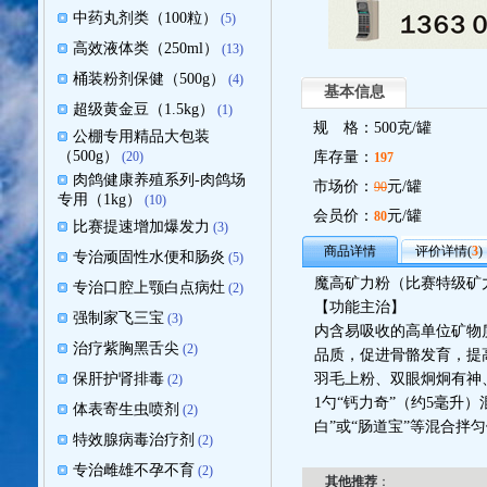
中药丸剂类（100粒）
(5)
高效液体类（250ml）
(13)
桶装粉剂保健（500g）
(4)
基本信息
超级黄金豆（1.5kg）
(1)
规 格：500克/罐
公棚专用精品大包装
（500g）
(20)
库存量：
197
肉鸽健康养殖系列-肉鸽场
市场价：
元/罐
90
专用（1kg）
(10)
会员价：
元/罐
80
比赛提速增加爆发力
(3)
商品详情
评价详情(
3
)
专治顽固性水便和肠炎
(5)
魔高矿力粉（比赛特级矿
专治口腔上颚白点病灶
(2)
【功能主治】
强制家飞三宝
(3)
内含易吸收的高单位矿物
治疗紫胸黑舌尖
(2)
品质，促进骨骼发育，提
保肝护肾排毒
羽毛上粉、双眼炯炯有神
(2)
1勺“钙力奇”（约5毫升
体表寄生虫喷剂
(2)
白”或“肠道宝”等混合拌
特效腺病毒治疗剂
(2)
专治雌雄不孕不育
(2)
其他推荐
：