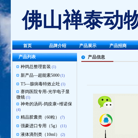
佛山禅泰动物
首页
品牌介绍
产品展示
产品招商
产品列表
产品信息
种鸽总整理套装
(1)
新产品—超能素5000
(1)
T5—腺病毒特效止吐
(1)
赛鸽医院专用-光学电子显
微镜
(1)
神奇的汤药-鸽疫康+维诺保
(4)
精品胶囊类（60粒）
(7)
强豪进口专用（5g）
(11)
液体滴剂类（10ml）
(2)