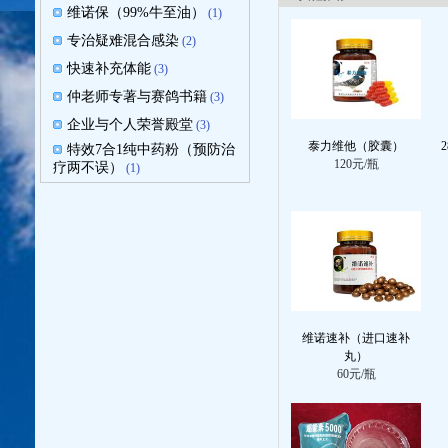
维诺保（99%牛至油）
(1)
专治疑难混合感染
(2)
快速补充体能
(3)
仲老师专著与赛鸽书籍
(3)
企业与个人荣誉殿堂
(3)
泰力维他（胶囊）
特效7合1纯中药粉（预防治
120元/瓶
疗两不误）
(1)
维诺速补（进口速补
丸）
60元/瓶