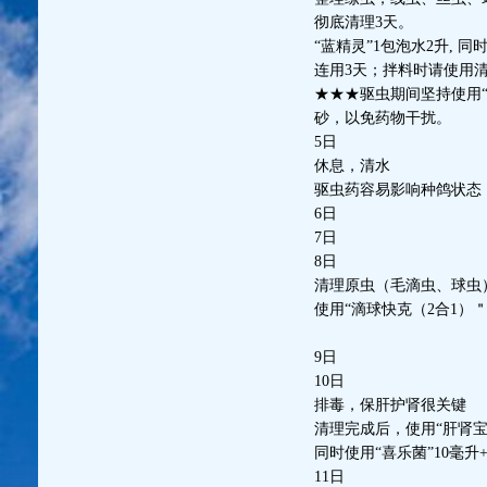
彻底清理3天。
“蓝精灵”1包泡水2升, 
连用3天；拌料时请使用
★★★驱虫期间坚持使用
砂，以免药物干扰。
5日
休息，清水
驱虫药容易影响种鸽状态
6日
7日
8日
清理原虫（毛滴虫、球虫
使用“滴球快克（2合1）
9日
10日
排毒，保肝护肾很关键
清理完成后，使用“肝肾宝
同时使用“喜乐菌”10毫升
11日