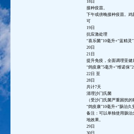
18日
接种疫苗。
下午或傍晚接种疫苗。鸡新
可
19日
抗应激处理
“喜乐菌”10毫升+“蓝精
20日
21日
提升免疫，全面调理亚健
“鸽疫康”5毫升+“维诺保
22日 至
28日
共计7天
清理沙门氏菌
（受沙门氏菌严重困扰的
“鸽疫康”10毫升+“肠治
备注：可以单独使用肠治
地效果。
29日
30日