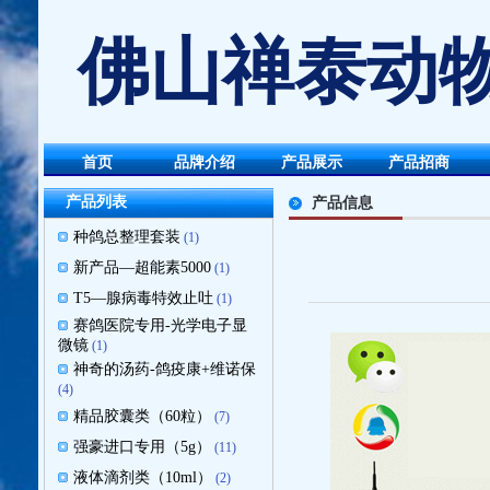
佛山禅泰动物
首页
品牌介绍
产品展示
产品招商
产品列表
产品信息
种鸽总整理套装
(1)
新产品—超能素5000
(1)
T5—腺病毒特效止吐
(1)
赛鸽医院专用-光学电子显
微镜
(1)
神奇的汤药-鸽疫康+维诺保
(4)
精品胶囊类（60粒）
(7)
强豪进口专用（5g）
(11)
液体滴剂类（10ml）
(2)