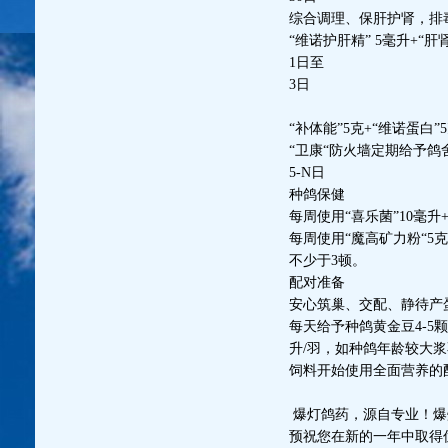
综合调理、保肝护肾，排
“维诺护肝精” 5毫升+“
1日至
3日
“补体能”5克+“维诺蛋白
“卫康“防火墙定期给予鸽
5-N日
种鸽保健
每周使用“喜乐菌”10毫升
每周使用“魔高矿力粉“5克
不少于3顿。
配对准备
安心筑巢、交配、静待产
每天给予种鸽黄金豆4-5
升/羽，如种鸽年龄较大浆
饲料开始使用全面营养的
爆灯鸽药，源自专业！爆
预祝您在新的一年中取得