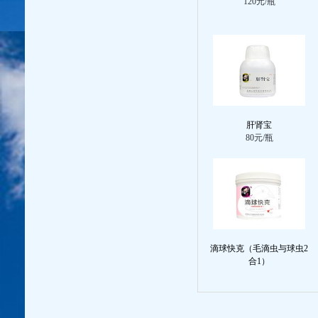
120元/瓶
肝肾宝
80元/瓶
滴球快克（毛滴虫与球虫2
合1）