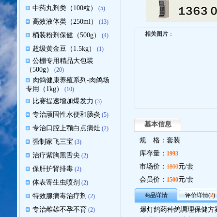
中药丸剂类（100粒）
(5)
高效液体类（250ml）
(13)
相关图片
：
桶装粉剂保健（500g）
(4)
超级黄金豆（1.5kg）
(1)
公棚专用精品大包装
（500g）
(20)
肉鸽健康养殖系列-肉鸽场
专用（1kg）
(10)
比赛提速增加爆发力
(3)
专治顽固性水便和肠炎
(5)
基本信息
专治口腔上颚白点病灶
(2)
规 格：套装
强制家飞三宝
(3)
库存量：
1993
治疗紫胸黑舌尖
(2)
市场价：
元/套
1800
保肝护肾排毒
(2)
会员价：
元/套
1500
体表寄生虫喷剂
(2)
商品详情
评价详情(
2
)
特效腺病毒治疗剂
(2)
专治雌雄不孕不育
爆灯鸽药种鸽调理保健方
(2)