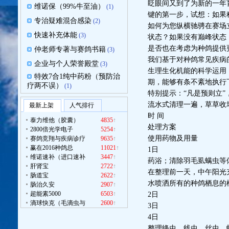
眨眼间又到了为新的一年育
维诺保（99%牛至油）
(1)
键的第一步，试想：如果
专治疑难混合感染
(2)
如何为您纵横驰骋在赛场
快速补充体能
(3)
状态？如果没有巅峰状态
是否也在考虑为种鸽提供
仲老师专著与赛鸽书籍
(3)
我们基于对种鸽常见疾病
企业与个人荣誉殿堂
(3)
生理生化机能的科学运用
特效7合1纯中药粉（预防治
期，能够有条不紊地执行
疗两不误）
(1)
特别提示：“凡是预则立”
流水式清理一遍，草草收
最新上架
人气排行
时 间
泰力维他（胶囊）
4835
↑
处理方案
2800倍光学电子
5254
↑
使用药物及用量
赛鸽竞翔与疾病诊疗
9635
↑
赢在2016种鸽总
11021
↑
1日
维诺速补（进口速补
3447
↑
药浴；清除羽毛虱螨虫等
肝肾宝
2722
↑
在整理前一天，中午阳光充
肠道宝
2622
↑
水喷洒所有的种鸽栖息的
肠治久安
2907
↑
超能素5000
6503
↑
2日
滴球快克（毛滴虫与
2600
↑
3日
4日
整理绦虫，线虫、丝虫、