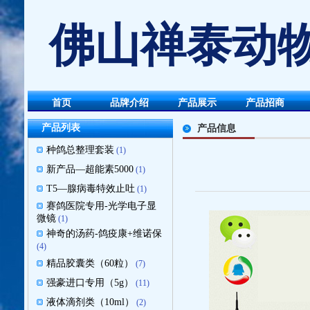
佛山禅泰动物
首页
品牌介绍
产品展示
产品招商
产品列表
产品信息
种鸽总整理套装
(1)
新产品—超能素5000
(1)
T5—腺病毒特效止吐
(1)
赛鸽医院专用-光学电子显
微镜
(1)
神奇的汤药-鸽疫康+维诺保
(4)
精品胶囊类（60粒）
(7)
强豪进口专用（5g）
(11)
液体滴剂类（10ml）
(2)