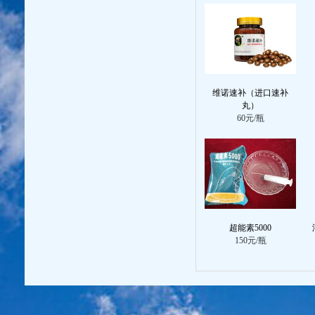
维诺速补（进口速补
丸）
60元/瓶
超能素5000
150元/瓶