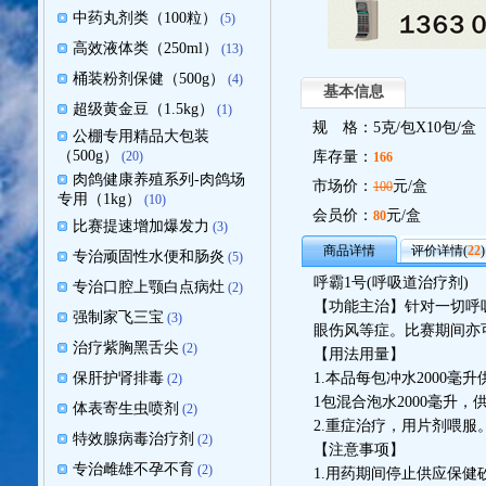
中药丸剂类（100粒）
(5)
高效液体类（250ml）
(13)
桶装粉剂保健（500g）
(4)
基本信息
超级黄金豆（1.5kg）
(1)
规 格：5克/包X10包/盒
公棚专用精品大包装
（500g）
(20)
库存量：
166
肉鸽健康养殖系列-肉鸽场
市场价：
元/盒
100
专用（1kg）
(10)
会员价：
元/盒
80
比赛提速增加爆发力
(3)
商品详情
评价详情(
22
)
专治顽固性水便和肠炎
(5)
呼霸1号(呼吸道治疗剂)
专治口腔上颚白点病灶
(2)
【功能主治】针对一切呼
强制家飞三宝
(3)
眼伤风等症。比赛期间亦
治疗紫胸黑舌尖
(2)
【用法用量】
保肝护肾排毒
1.本品每包冲水2000毫
(2)
1包混合泡水2000毫升
体表寄生虫喷剂
(2)
2.重症治疗，用片剂喂
特效腺病毒治疗剂
(2)
【注意事项】
专治雌雄不孕不育
(2)
1.用药期间停止供应保健