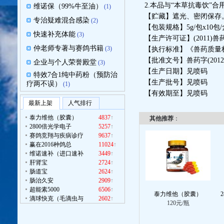
2.本品与“本草抗毒饮”
维诺保（99%牛至油）
(1)
【贮藏】遮光、密闭保存
专治疑难混合感染
(2)
【包装规格】5g/包x10包/
快速补充体能
(3)
【生产许可证】(2011)兽
仲老师专著与赛鸽书籍
(3)
【执行标准】《兽药质量标
【批准文号】兽药字(2012)1
企业与个人荣誉殿堂
(3)
【生产日期】见喷码
特效7合1纯中药粉（预防治
【生产批号】见喷码
疗两不误）
(1)
【有效期至】见喷码
最新上架
人气排行
泰力维他（胶囊）
4837
↑
其他推荐
：
2800倍光学电子
5257
↑
赛鸽竞翔与疾病诊疗
9637
↑
赢在2016种鸽总
11024
↑
维诺速补（进口速补
3449
↑
肝肾宝
2724
↑
肠道宝
2624
↑
肠治久安
2909
↑
超能素5000
6506
↑
泰力维他（胶囊）
滴球快克（毛滴虫与
2602
↑
120元/瓶