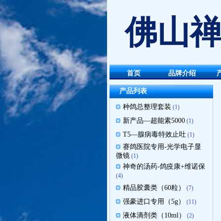
佛山禅
首页
品牌介绍
产品列表
种鸽总整理套装
(1)
新产品—超能素5000
(1)
T5—腺病毒特效止吐
(1)
赛鸽医院专用-光学电子显
微镜
(1)
神奇的汤药-鸽疫康+维诺保
(4)
精品胶囊类（60粒）
(7)
强豪进口专用（5g）
(11)
液体滴剂类（10ml）
(2)