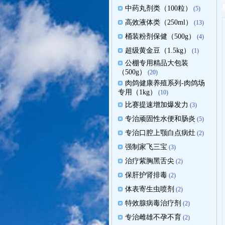
中药丸剂类（100粒）
(5)
高效液体类（250ml）
(13)
桶装粉剂保健（500g）
(4)
超级黄金豆（1.5kg）
(1)
公棚专用精品大包装
（500g）
(20)
肉鸽健康养殖系列-肉鸽场
专用（1kg）
(10)
比赛提速增加爆发力
(3)
专治顽固性水便和肠炎
(5)
专治口腔上颚白点病灶
(2)
强制家飞三宝
(3)
治疗紫胸黑舌尖
(2)
保肝护肾排毒
(2)
体表寄生虫喷剂
(2)
特效腺病毒治疗剂
(2)
专治雌雄不孕不育
(2)