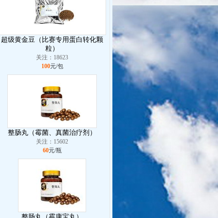
超级黄金豆（比赛专用蛋白转化颗
粒）
关注：18623
100
元/包
整肠丸（霉菌、真菌治疗剂）
关注：15602
60
元/瓶
整肠丸（霉康宝丸）