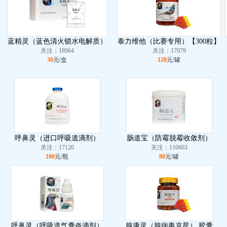
蓝精灵（蓝色清火锁水电解质）
泰力维他（比赛专用）【300粒】
关注：18964
关注：17079
30
元/盒
120
元/罐
呼鼻灵（进口呼吸道滴剂）
肠道宝（防霉脱霉收敛剂）
关注：17120
关注：110603
100
元/瓶
80
元/罐
呼鼻灵（呼吸道气囊炎滴剂）
腺康灵（腺病毒克星） 胶囊