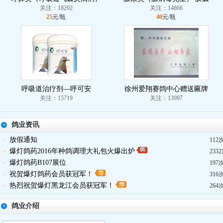
关注：18292
关注：14866
25
元/瓶
40
元/瓶
呼吸道治疗剂—呼可安
徐州爱翔赛鸽中心赠送匾牌
关注：15719
关注：13997
鸽业资讯
放假通知
·
112
爆灯鸽药2016年种鸽调理大礼包火爆出炉
·
233
爆灯鸽药B107展位
·
197
祝贺爆灯鸽药会员获冠军！
·
316
热烈祝贺爆灯黑龙江会员获冠军！
·
264
鸽业介绍