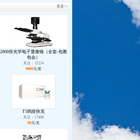
更多>>
2800倍光学电子显微镜（全套-包教
包会）
关注：15254
9800
元/套
T5鸽疫快克
关注：17408
80
元/支