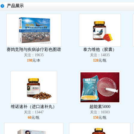
产品展示
赛鸽竞翔与疾病诊疗彩色图谱
泰力维他（胶囊）
关注：19635
关注：14835
198
元/本
120
元/瓶
维诺速补（进口速补丸）
超能素5000
关注：13447
关注：16503
60
元/瓶
150
元/瓶