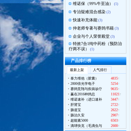
维诺保（99%牛至油）
(1)
专治疑难混合感染
(2)
快速补充体能
(3)
仲老师专著与赛鸽书籍
(3)
企业与个人荣誉殿堂
(3)
特效7合1纯中药粉（预防治
疗两不误）
(1)
产品排行榜
最新上架
人气排行
泰力维他（胶囊）
4835
↑
2800倍光学电子
5254
↑
赛鸽竞翔与疾病诊疗
9635
↑
赢在2016种鸽总
11021
↑
维诺速补（进口速补
3447
↑
肝肾宝
2722
↑
肠道宝
2622
↑
肠治久安
2907
↑
超能素5000
6503
↑
维诺保（纯牛至油产
滴球快克（毛滴虫与
2600
↑
最近被购买
180
元