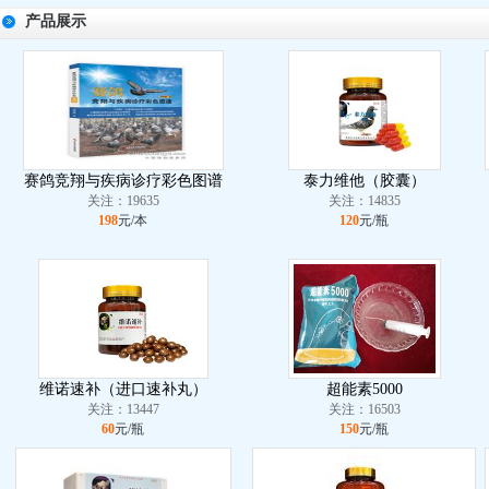
产品展示
赛鸽竞翔与疾病诊疗彩色图谱
泰力维他（胶囊）
关注：19635
关注：14835
198
元/本
120
元/瓶
维诺速补（进口速补丸）
超能素5000
关注：13447
关注：16503
60
元/瓶
150
元/瓶