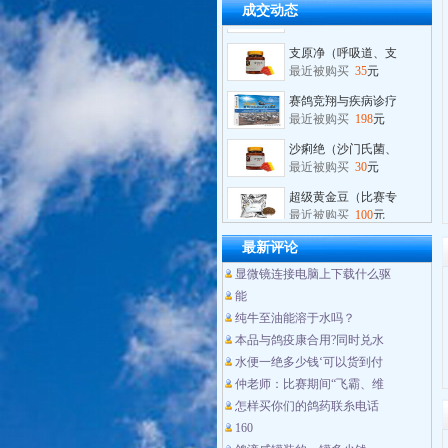
成交动态
最近被购买
80
元
支原净（呼吸道、支
最近被购买
35
元
赛鸽竞翔与疾病诊疗
最近被购买
198
元
沙痢绝（沙门氏菌、
最近被购买
30
元
超级黄金豆（比赛专
最近被购买
100
元
蓝精灵（蓝色清火锁
最新评论
最近被购买
30
元
显微镜连接电脑上下载什么驱
水便一绝
能
最近被购买
180
元
纯牛至油能溶于水吗？
维诺保
本品与鸽疫康合用?同时兑水
最近被购买
180
元
水便一绝多少钱‘可以货到付
维诺保（纯牛至油产
仲老师：比赛期间“飞霸、维
最近被购买
180
元
怎样买你们的鸽药联糸电话
160
肝肾宝
最近被购买
80
元