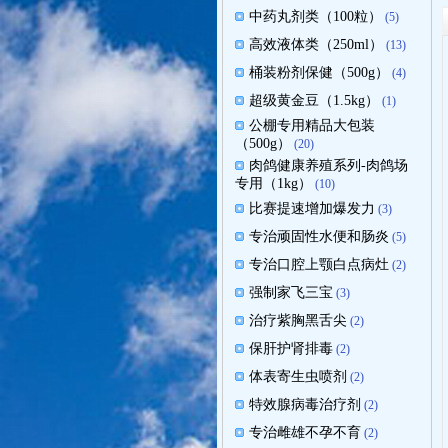
中药丸剂类（100粒）
(5)
高效液体类（250ml）
(13)
桶装粉剂保健（500g）
(4)
超级黄金豆（1.5kg）
(1)
公棚专用精品大包装
（500g）
(20)
肉鸽健康养殖系列-肉鸽场
专用（1kg）
(10)
比赛提速增加爆发力
(3)
专治顽固性水便和肠炎
(5)
专治口腔上颚白点病灶
(2)
强制家飞三宝
(3)
治疗紫胸黑舌尖
(2)
保肝护肾排毒
(2)
体表寄生虫喷剂
(2)
特效腺病毒治疗剂
(2)
专治雌雄不孕不育
(2)