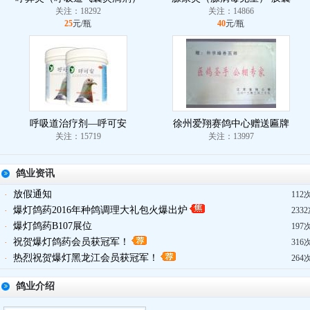
关注：18292
关注：14866
25
元/瓶
40
元/瓶
呼吸道治疗剂—呼可安
徐州爱翔赛鸽中心赠送匾牌
关注：15719
关注：13997
鸽业资讯
放假通知
·
112
爆灯鸽药2016年种鸽调理大礼包火爆出炉
·
233
爆灯鸽药B107展位
·
197
祝贺爆灯鸽药会员获冠军！
·
316
热烈祝贺爆灯黑龙江会员获冠军！
·
264
鸽业介绍