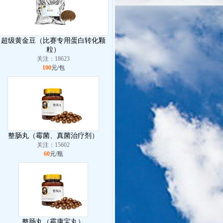
超级黄金豆（比赛专用蛋白转化颗
粒）
关注：18623
100
元/包
整肠丸（霉菌、真菌治疗剂）
关注：15602
60
元/瓶
整肠丸（霉康宝丸）