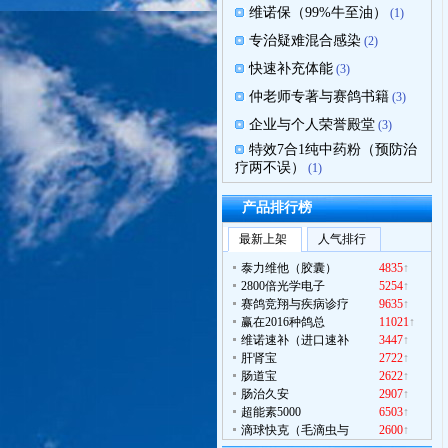
维诺保（99%牛至油）
(1)
专治疑难混合感染
(2)
快速补充体能
(3)
仲老师专著与赛鸽书籍
(3)
企业与个人荣誉殿堂
(3)
特效7合1纯中药粉（预防治
疗两不误）
(1)
产品排行榜
最新上架
人气排行
泰力维他（胶囊）
4835
↑
2800倍光学电子
5254
↑
赛鸽竞翔与疾病诊疗
9635
↑
赢在2016种鸽总
11021
↑
维诺速补（进口速补
3447
↑
肝肾宝
2722
↑
肠道宝
2622
↑
肠治久安
2907
↑
维诺保（纯牛至油产
超能素5000
6503
↑
最近被购买
180
元
滴球快克（毛滴虫与
2600
↑
肝肾宝