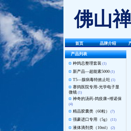
佛山禅
首页
品牌介绍
产品列表
种鸽总整理套装
(1)
新产品—超能素5000
(1)
T5—腺病毒特效止吐
(1)
赛鸽医院专用-光学电子显
微镜
(1)
神奇的汤药-鸽疫康+维诺保
(4)
精品胶囊类（60粒）
(7)
强豪进口专用（5g）
(11)
液体滴剂类（10ml）
(2)