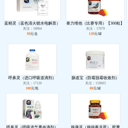
蓝精灵（蓝色清火锁水电解质）
泰力维他（比赛专用）【300粒】
关注：18964
关注：17079
30
元/盒
120
元/罐
呼鼻灵（进口呼吸道滴剂）
肠道宝（防霉脱霉收敛剂）
关注：17120
关注：110603
100
元/瓶
80
元/罐
呼鼻灵（呼吸道气囊炎滴剂）
腺康灵（腺病毒克星） 胶囊