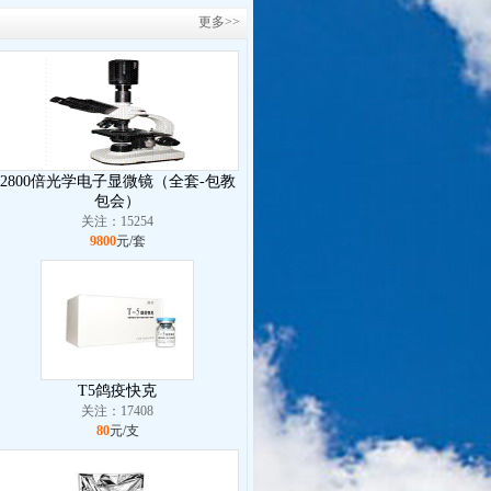
更多>>
2800倍光学电子显微镜（全套-包教
包会）
关注：15254
9800
元/套
T5鸽疫快克
关注：17408
80
元/支