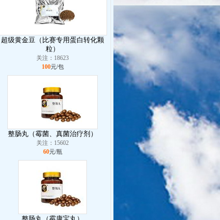
超级黄金豆（比赛专用蛋白转化颗
粒）
关注：18623
100
元/包
整肠丸（霉菌、真菌治疗剂）
关注：15602
60
元/瓶
整肠丸（霉康宝丸）