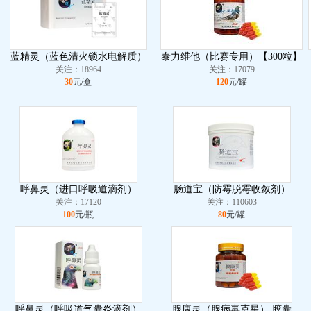
蓝精灵（蓝色清火锁水电解质）
泰力维他（比赛专用）【300粒】
关注：18964
关注：17079
30
元/盒
120
元/罐
呼鼻灵（进口呼吸道滴剂）
肠道宝（防霉脱霉收敛剂）
关注：17120
关注：110603
100
元/瓶
80
元/罐
呼鼻灵（呼吸道气囊炎滴剂）
腺康灵（腺病毒克星） 胶囊