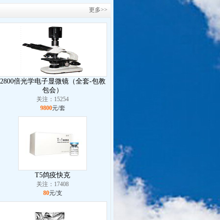
更多>>
2800倍光学电子显微镜（全套-包教
包会）
关注：15254
9800
元/套
T5鸽疫快克
关注：17408
80
元/支