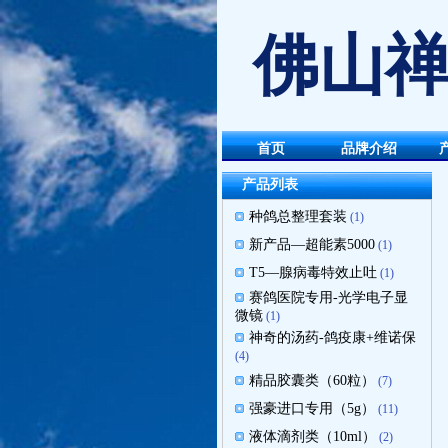
佛山禅
首页
品牌介绍
产品列表
种鸽总整理套装
(1)
新产品—超能素5000
(1)
T5—腺病毒特效止吐
(1)
赛鸽医院专用-光学电子显
微镜
(1)
神奇的汤药-鸽疫康+维诺保
(4)
精品胶囊类（60粒）
(7)
强豪进口专用（5g）
(11)
液体滴剂类（10ml）
(2)