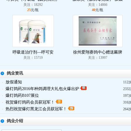
关注：18292
关注：14866
25
元/瓶
40
元/瓶
呼吸道治疗剂—呼可安
徐州爱翔赛鸽中心赠送匾牌
关注：15719
关注：13997
鸽业资讯
放假通知
·
112
爆灯鸽药2016年种鸽调理大礼包火爆出炉
·
233
爆灯鸽药B107展位
·
197
祝贺爆灯鸽药会员获冠军！
·
316
热烈祝贺爆灯黑龙江会员获冠军！
·
264
鸽业介绍