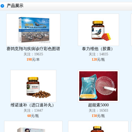
产品展示
赛鸽竞翔与疾病诊疗彩色图谱
泰力维他（胶囊）
关注：19635
关注：14835
198
元/本
120
元/瓶
维诺速补（进口速补丸）
超能素5000
关注：13447
关注：16503
60
元/瓶
150
元/瓶