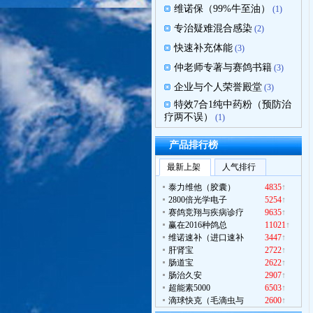
维诺保（99%牛至油）
(1)
专治疑难混合感染
(2)
快速补充体能
(3)
仲老师专著与赛鸽书籍
(3)
企业与个人荣誉殿堂
(3)
特效7合1纯中药粉（预防治
疗两不误）
(1)
产品排行榜
最新上架
人气排行
泰力维他（胶囊）
4835
↑
2800倍光学电子
5254
↑
赛鸽竞翔与疾病诊疗
9635
↑
赢在2016种鸽总
11021
↑
维诺速补（进口速补
3447
↑
肝肾宝
2722
↑
肠道宝
2622
↑
肠治久安
2907
↑
维诺保（纯牛至油产
超能素5000
6503
↑
最近被购买
180
元
滴球快克（毛滴虫与
2600
↑