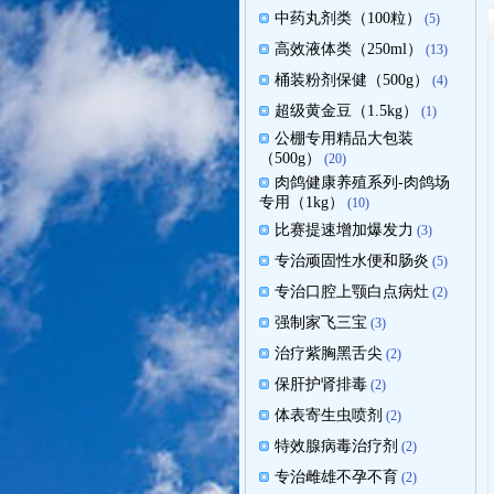
中药丸剂类（100粒）
(5)
高效液体类（250ml）
(13)
桶装粉剂保健（500g）
(4)
超级黄金豆（1.5kg）
(1)
公棚专用精品大包装
（500g）
(20)
肉鸽健康养殖系列-肉鸽场
专用（1kg）
(10)
比赛提速增加爆发力
(3)
专治顽固性水便和肠炎
(5)
专治口腔上颚白点病灶
(2)
强制家飞三宝
(3)
治疗紫胸黑舌尖
(2)
保肝护肾排毒
(2)
体表寄生虫喷剂
(2)
特效腺病毒治疗剂
(2)
专治雌雄不孕不育
(2)