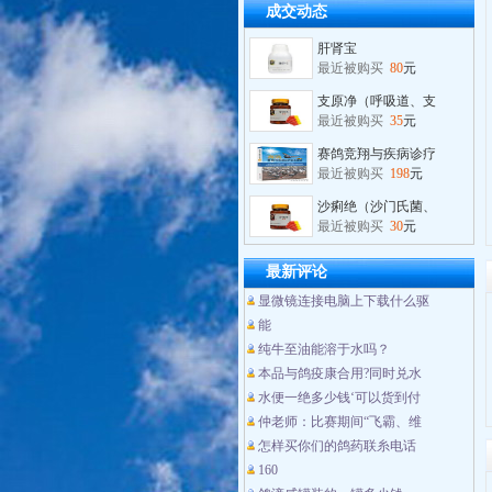
肝肾宝
成交动态
最近被购买
80
元
支原净（呼吸道、支
最近被购买
35
元
赛鸽竞翔与疾病诊疗
最近被购买
198
元
沙痢绝（沙门氏菌、
最近被购买
30
元
超级黄金豆（比赛专
最近被购买
100
元
最新评论
蓝精灵（蓝色清火锁
最近被购买
30
元
显微镜连接电脑上下载什么驱
水便一绝
能
最近被购买
180
元
纯牛至油能溶于水吗？
本品与鸽疫康合用?同时兑水
维诺保
最近被购买
180
元
水便一绝多少钱‘可以货到付
仲老师：比赛期间“飞霸、维
维诺保（纯牛至油产
怎样买你们的鸽药联糸电话
最近被购买
180
元
160
肝肾宝